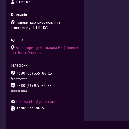
BEBEKA
Товари для риболовлі та
відпочинку "BEBEKA"
ул. Оноре де Бальзака 64 (Троещи
на), Київ, Україна
+380 (95) 335-86-15
Троещина
+380 (96) 977-64-67
Троещина
bebekainfo@gmail.com
+380953358615