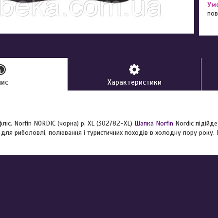
пов
пис
Характеристики
іс. Norfin NORDIC (чорна) р. XL (302782-XL)
Шапка Norfin
Nordic підійд
і для риболовлі, полювання і туристичних походів в холодну пору року