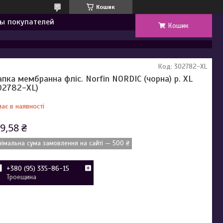
Кошик
ы покупателей
Кошик
Код:
302782-XL
пка мембранна фліс. Norfin NORDIC (чорна) р. XL
02782-XL)
ає в наявності
9,58 ₴
німальна сума замовлення на сайті — 500 ₴
+380 (95) 335-86-15
Троещина