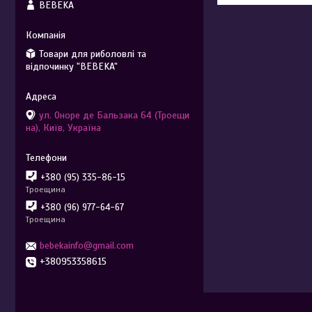
BEBEKA
Товари для риболовлі та
відпочинку "BEBEKA"
ул. Оноре де Бальзака 64 (Троещи
на), Київ, Україна
+380 (95) 335-86-15
Троещина
+380 (96) 977-64-67
Троещина
bebekainfo@gmail.com
+380953358615