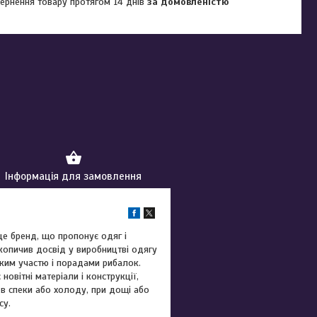
ернення товару протягом 14 днів
за домовленістю
Інформація для замовлення
 це бренд, що пропонує одяг і
акопичив досвід у виробництві одягу
ким участю і порадами рибалок.
овітні матеріали і конструкції,
в спеки або холоду, при дощі або
су.