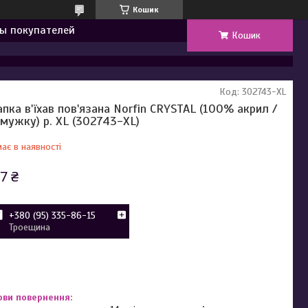
Кошик
ы покупателей
Кошик
Код:
302743-XL
пка в'їхав пов'язана Norfin CRYSTAL (100% акрил /
смужку) р. XL (302743-XL)
ає в наявності
7 ₴
+380 (95) 335-86-15
Троещина