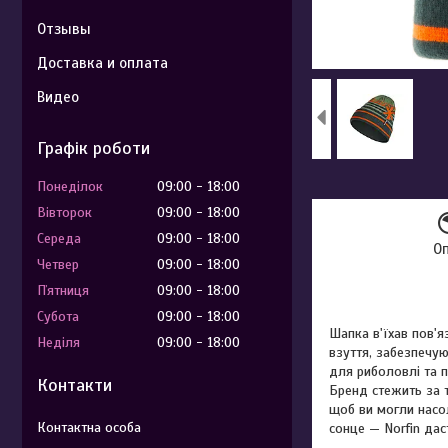
Отзывы
Доставка и оплата
Видео
Графік роботи
Понеділок
09:00
18:00
Вівторок
09:00
18:00
Середа
09:00
18:00
О
Четвер
09:00
18:00
Пʼятниця
09:00
18:00
Субота
09:00
18:00
Шапка в'їхав пов'я
Неділя
09:00
18:00
взуття, забезпечую
для риболовлі та 
Контакти
Бренд стежить за т
щоб ви могли насо
сонце — Norfin дас