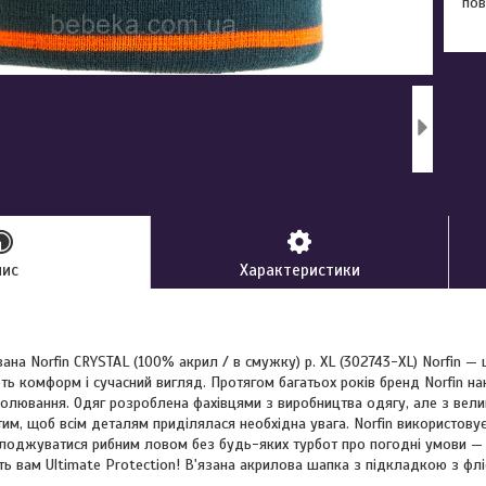
пов
пис
Характеристики
зана Norfin CRYSTAL (100% акрил / в смужку) р. XL (302743-XL) Norfin —
ть комформ і сучасний вигляд. Протягом багатьох років бренд Norfin н
полювання. Одяг розроблена фахівцями з виробництва одягу, але з вели
им, щоб всім деталям приділялася необхідна увага. Norfin використовує н
лоджуватися рибним ловом без будь-яких турбот про погодні умови — 
ть вам Ultimate Protection! В'язана акрилова шапка з підкладкою з флі