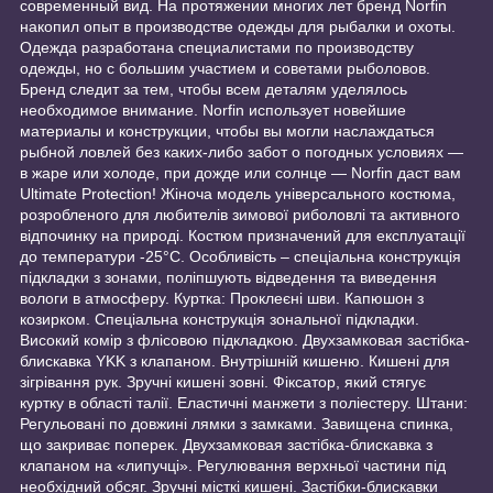
современный вид. На протяжении многих лет бренд Norfin
накопил опыт в производстве одежды для рыбалки и охоты.
Одежда разработана специалистами по производству
одежды, но с большим участием и советами рыболовов.
Бренд следит за тем, чтобы всем деталям уделялось
необходимое внимание. Norfin использует новейшие
материалы и конструкции, чтобы вы могли наслаждаться
рыбной ловлей без каких-либо забот о погодных условиях —
в жаре или холоде, при дожде или солнце — Norfin даст вам
Ultimate Protection! Жіноча модель універсального костюма,
розробленого для любителів зимової риболовлі та активного
відпочинку на природі. Костюм призначений для експлуатації
до температури -25°C. Особливість – спеціальна конструкція
підкладки з зонами, поліпшують відведення та виведення
вологи в атмосферу. Куртка: Проклеєні шви. Капюшон з
козирком. Спеціальна конструкція зональної підкладки.
Високий комір з флісовою підкладкою. Двухзамковая застібка-
блискавка YKK з клапаном. Внутрішній кишеню. Кишені для
зігрівання рук. Зручні кишені зовні. Фіксатор, який стягує
куртку в області талії. Еластичні манжети з поліестеру. Штани:
Регульовані по довжині лямки з замками. Завищена спинка,
що закриває поперек. Двухзамковая застібка-блискавка з
клапаном на «липучці». Регулювання верхньої частини під
необхідний обсяг. Зручні місткі кишені. Застібки-блискавки