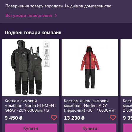
Повернення товару впродовж 14 днів за домовленістю
Всі умови повернення
Подібні товари компанії
Костюм зимовий
Костюм жіноч. зимовий
Кост
мембран. Norfin ELEMENT
мембран. Norfin LADY
мемб
GRAY -20°/ 6000мм / S
(червоний) -30 ° / 6000мм
2 60
(439201-S)
/ XS (329000-XS)
9 450
13 230
9 3
₴
₴
Купити
Купити