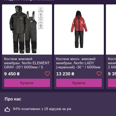
Костюм зимовий
Костюм жіноч. зимовий
Кост
мембран. Norfin ELEMENT
мембран. Norfin LADY
мемб
GRAY -20°/ 6000мм / S
(червоний) -30 ° / 6000мм
2 60
(439201-S)
/ XS (329000-XS)
9 450
13 230
9 3
₴
₴
Купити
Купити
Про нас
94% позитивних з 18 відгуків за рік