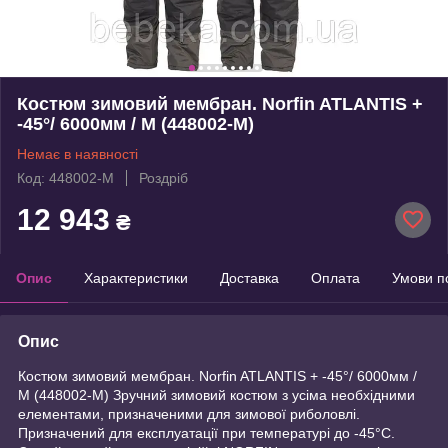
Костюм зимовий мембран. Norfin ATLANTIS +
-45°/ 6000мм / M (448002-M)
Немає в наявності
Код: 448002-M
Роздріб
12 943
₴
Опис
Характеристики
Доставка
Оплата
Умови п
Опис
Костюм зимовий мембран. Norfin ATLANTIS + -45°/ 6000мм /
M (448002-M) Зручний зимовий костюм з усіма необхідними
елементами, призначеними для зимової риболовлі.
Призначений для експлуатації при температурі до -45°С.