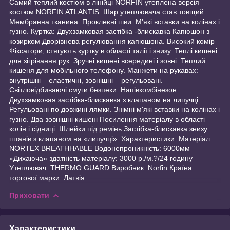
Самий теплий костюм в лінійці NORFIN утеплена версія
костюм NORFIN ATLANTIS. Шар утеплювача став товщий.
Мембранна тканина. Проклеєні шви. М'які вставки на колінах і
гузно. Куртка: Двухзамковая застібка -блискавка Капюшон з
козирком Дворівнева регулювання капюшона. Високий комір
Фіксатори, стягують куртку в області талії і знизу. Теплі кишені
для зігрівання рук. Зручні кишені всередині і зовні. Теплий
кишеня для мобільного телефону. Манжети на рукавах:
внутрішні – еластичні, зовнішні – регульовані.
Світловідбиваючі смуги безпеки. Напівкомбінезон:
Двухзамковая застібка-блискавка з клапаном на липучці
Регульовані по довжині лямки. Знімні м'які вставки на колінах і
гузно. Два зовнішні кишені Посилення матеріалу в області
колін і сідниці. Шлейки під ремінь Застібка-блискавка знизу
штанів з клапаном на «липучці». Характеристики: Матеріал:
NORTEX BREATHHABLE Водонепроникність: 6000мм
«Дихаюча» здатність матеріалу: 3000 р./м.?/24 годину
Утеплювач: THERMO GUARD Виробник: Norfin Країна
торгової марки: Латвія
Приховати
Характеристики