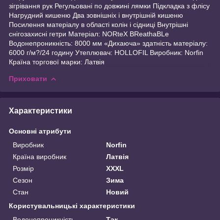
зігрівання рук Регульовані по довжині лямки Підкладка з флісу
Нагрудний кишеню Два зовнішніх і внутрішній кишеню
Посилення матеріалу в області колін і сідниці Внутрішні
снігозахисні гетри Матеріал: NORteX BReathaBLe
Водонепроникність: 8000 мм «Дихаюча» здатність матеріалу:
6000 г/м?/24 годину Утеплювач: HOLLOFIL Виробник: Norfin
Країна торгової марки: Латвія
Приховати
Характеристики
Основні атрибути
Виробник
Norfin
Країна виробник
Латвія
Розмір
XXXL
Сезон
Зима
Стан
Новий
Користувальницькі характеристики
Водонепроникність
Так