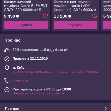
Костюм зимовий
Костюм жіноч. зимовий
Кост
мембран. Norfin ELEMENT
мембран. Norfin LADY
мемб
GRAY -20°/ 6000мм / S
(червоний) -30 ° / 6000мм
4000
(439201-S)
/ XS (329000-XS)
9 450
13 230
6 9
₴
₴
Купити
Купити
Про нас
94% позитивних з 18 відгуків за рік
Працює з 22.12.2010
м. Київ
ул. Оноре де Бальзака 64 (Троещина), Київ, Україна
Контакти
Сьогодні працює з 09:00 до 18:00
Показати весь графік роботи
Про нас