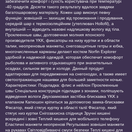
забезпечити комфорт і сухість користувача при температурі
-40 градусів. Досягти такого результату вдалося завдяки
багатошаровому матеріалу. Кожен шар виконує певну
функцію: зовнішній — захищає від промокання і продування,
середній шар є термоізоляційним (утеплювач Hollofil), а
внутрішній — відводить назовні надлишкову вологу від тіла.
Проклеенные швы, долговечная молния японского
производителя YKK, фиксаторы на низу куртки и в области
талии, неопреновые манжеты, снегозащитные гетры и юбка,
многочисленные карманы делают костюм Norfin Explorer
удобной и надежной одеждой, которая обеспечит комофорт
рыболова и активного отдыхающего при значительных
осадках, сильном ветре и холоде. Данный продукт
адаптирован для передвижения на снегоходах, а также имеет
светоотражающие нашивки для большей заметности ночью.
Характеристики: Подкладка: флис и нейлон Проклеенные
швы Спеціальна конструкція підкладки з зонами, поліпшують
відведення вологи Двухзамковая застібка-блискавка YKK з
клапаном Капюшон кріпиться за допомогою замка-блискавки
Фіксатор, який стягує куртку в області талії Фіксатор, який
стягує низ куртки Снігозахисна спідниця Зручні кишені
всередині і зовні Теплий кишеня для мобільного телефону
Еластичні манжети неопренові Регульовані зовнішні манжети
на рукавах Світловідбиваючі смуги безпеки Теплі кишені для