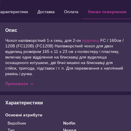
арактеристики
Доставка
Оплата
Умови повернення
Опис
Чохол напівжорсткий 1-х секц. для 2-ох
вудилищ
FC / 160см /
120B (FC120B) (FC120B) Напівжорсткий чохол для двох
вудилищ розміром 165 x 11 x 23 см з поліестеру і пластику,
включає одне відділення на блискавці для вудилища
оснащеного котушкою, дві бічні кишені на блискавці для
стійок, трипода, підставок і т. п. Для перевезення є наплічний
ремінь і ручка.
Приховати
Характеристики
Основні атрибути
Виробник
Norfin
Тип
Чохол