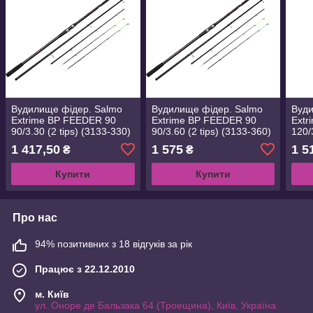
Вудилище фідер. Salmo
Вудилище фідер. Salmo
Вуди
Extrime BP FEEDER 90
Extrime BP FEEDER 90
Extr
90/3.30 (2 tips) (3133-330)
90/3.60 (2 tips) (3133-360)
120/
330)
1 417,50
1 575
1 5
₴
₴
Купити
Купити
Про нас
94% позитивних з 18 відгуків за рік
Працює з 22.12.2010
м. Київ
ул. Оноре де Бальзака 64 (Троещина), Київ, Україна