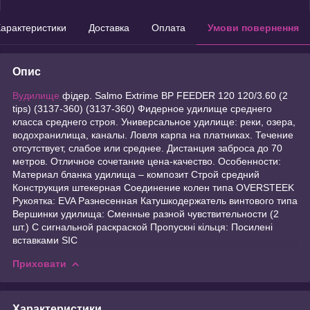
арактеристики
Доставка
Оплата
Умови повернення
Опис
Вудилище
фідер. Salmo Extrime BP FEEDER 120 120/3.60 (2
tips) (3137-360) (3137-360) Фидерное удилище среднего
класса среднего строя. Универсальное удилище: реки, озера,
водохранилища, каналы. Ловля карпа на платниках. Течение
отсутствует, слабое или среднее. Дистанция заброса до 70
метров. Отличное сочетание цена-качество. Особенности:
Материал бланка удилища – композит Строй средний
Конструкция штекерная Соединение колен типа OVERSTEEK
Рукоятка: EVA Разнесенная Катушкодержатель винтового типа
Вершинки удилища: Сменные разной чувствительности (2
шт.) С сигнальной раскраской Пропускні кільця: Посилені
вставками SIC
Приховати
Характеристики