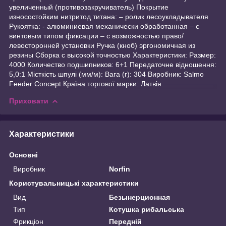
увеличенный (противозакручиватель) Покрытие
износостойким нитритод титана: – ролик лесоукладывателя
Рукоятка: - алюминиевая механически обработанная – с
винтовым типом фиксации – с возможностью право/
левосторонней установки Ручка (кноб) эргономичная из
резины Сборка с высокой точностью Характеристики: Размер:
4000 Количество подшипников: 6+1 Передаточне відношення:
5,0:1 Місткість шпулі (мм/м): Вага (г): 304 Виробник: Salmo
Feeder Concept Країна торгової марки: Латвія
Приховати
Характеристики
Основні
Виробник
Norfin
Користувальницькі характеристики
Вид
Безынерционная
Тип
Котушка рибальська
Фрикціон
Передній