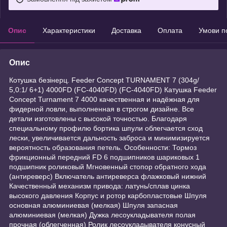
Опис
Характеристики
Доставка
Оплата
Умови п
Опис
Котушка безінерц. Feeder Concept TURNAMENT 7 (304g/
5,0:1/ 6+1) 4000FD (FC-4040FD) (FC-4040FD) Катушка Feeder
Concept Turnament 7 4000 качественная и надёжная для
фидерной ловли, выполненная в строгом дизайне. Все
детали изготовлены с высокой точностью. Благодаря
специальному профилю бортика шпули облегчается сход
лески, увеличивается дальность заброса и минимизируется
вероятность образования петель. Особенности: Тормоз
фрикционный передний FD 6 подшипников шариковых 1
подшипник роликовый Мгновенный стопор обратного хода
(антиреверс) Включатель антиреверса флажковый нижний
Качественный механизм привода: латунь/сплав цинка
высокого давления Корпус и ротор карбопластовые Шпуля
основная алюминиевая (мелкая) Шпуля запасная
алюминиевая (мелкая) Дужка лесоукладывателя полая
прочная (облегченная) Ролик лесоукладывателя конусный