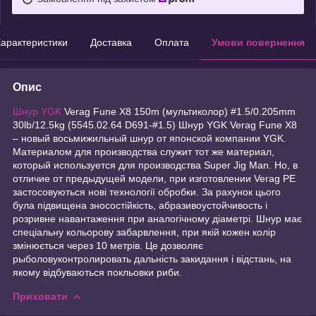
арактеристики
Доставка
Оплата
Умови повернення
Опис
Шнур YGK
Verag Fune X8 150m (мультиколор) #1.5/0.205mm
30lb/12.5kg (5545.02.64 D691-#1.5) Шнур YGK Verag Fune X8
– новый восьмижильный шнур от японской компании YGK.
Материалом для производства служит тот же материал,
который используется для производства Super Jig Man. Но, в
отличие от предыдущей модели, при изготовлении Verag PE
застосовуються нові технології обробки. За рахунок цього
була підвищена зносостійкість, абразивоустойчивость і
розривне навантаження при аналогічному діаметрі. Шнур має
спеціальну кольорову забарвлення, при якій кожен колір
змінюється через 10 метрів. Це дозволяє
рыболовуконтролировать дальність закидання і відстань, на
якому відбуваються покльовки риби.
Приховати