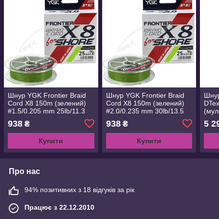
Шнур YGK Frontier Braid
Шнур YGK Frontier Braid
Шнур
Cord X8 150m (зелений)
Cord X8 150m (зелений)
DTe
#1.5/0.205 mm 25lb/11.3
#2.0/0.235 mm 30lb/13.5
(мул
kg (5545.02.98 D745-#1.5)
kg (5545.02.99 D745-#2.0)
(554
938
938
5 2
₴
₴
Купити
Купити
Про нас
94% позитивних з 18 відгуків за рік
Працює з 22.12.2010