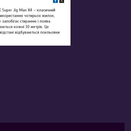
 Super Jig Man X4 – класичний
використанню чотирьох жилок,
 запобігає стиранню і поява
юються кожні 10 метрів. Це
 відстані відбуваються покльовки