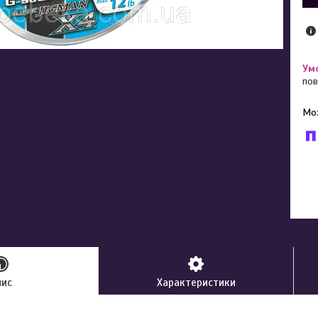
пов
У к
буд
пис
Характеристики