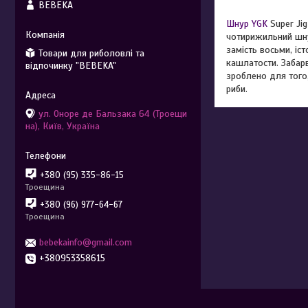
BEBEKA
Шнур YGK
Super Ji
чотирижильний шну
замість восьми, іс
Товари для риболовлі та
кашлатости. Забарв
відпочинку "BEBEKA"
зроблено для того,
риби.
ул. Оноре де Бальзака 64 (Троещи
на), Київ, Україна
+380 (95) 335-86-15
Троещина
+380 (96) 977-64-67
Троещина
bebekainfo@gmail.com
+380953358615