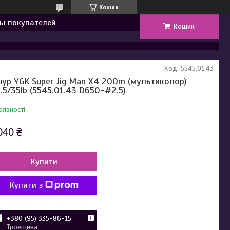
Кошик
ы покупателей
Кошик
Код:
5545.01.43
ур YGK Super Jig Man X4 200m (мультиколор)
.5/35lb (5545.01.43 D650-#2.5)
аявності
040 ₴
Купити
Купити з
+380 (95) 335-86-15
Троещина