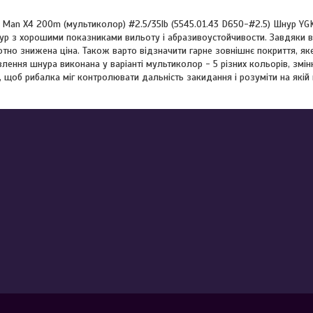
g Man X4 200m (мультиколор) #2.5/35lb (5545.01.43 D650-#2.5) Шнур YGK
р з хорошими показниками вильоту і абразивоустойчивости. Завдяки 
тотно знижена ціна. Також варто відзначити гарне зовнішнє покриття, яке
лення шнура виконана у варіанті мультиколор - 5 різних кольорів, змін
 щоб рибалка міг контролювати дальність закидання і розуміти на якій