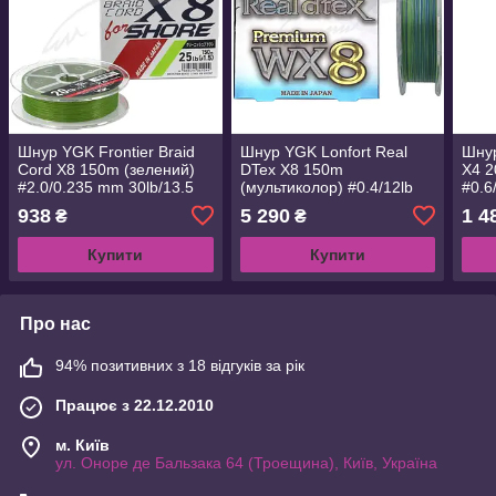
Шнур YGK Frontier Braid
Шнур YGK Lonfort Real
Шнур
Cord X8 150m (зелений)
DTex X8 150m
X4 2
#2.0/0.235 mm 30lb/13.5
(мультиколор) #0.4/12lb
#0.6
kg (5545.02.99 D745-#2.0)
(5545.00.50 D681-#0.4)
D650
938
5 290
1 4
₴
₴
Купити
Купити
Про нас
94% позитивних з 18 відгуків за рік
Працює з 22.12.2010
м. Київ
ул. Оноре де Бальзака 64 (Троещина), Київ, Україна