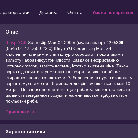
арактеристики
Доставка
Оплата
Умови повернення
Опис
Шнур YGK
Super Jig Man X4 200m (мультиколор) #2.0/30lb
(5545.01.42 D650-#2.0) Шнур YGK Super Jig Man X4 –
класичний чотирижильний шнур з хорошими показниками
вильоту і абразивоустойчивости. Завдяки використанню
чотирьох жилок, замість восьми, істотно знижена ціна. Також
варто відзначити гарне зовнішнє покриття, яке запобігає
стиранню і поява кашлатости. Забарвлення шнура виконана у
варіанті мультиколор - 5 різних кольорів, змінюються кожні 10
метрів. Це зроблено для того, щоб рибалка міг контролювати
дальність закидання і розуміти на якій відстані відбуваються
покльовки риби.
Приховати
Характеристики