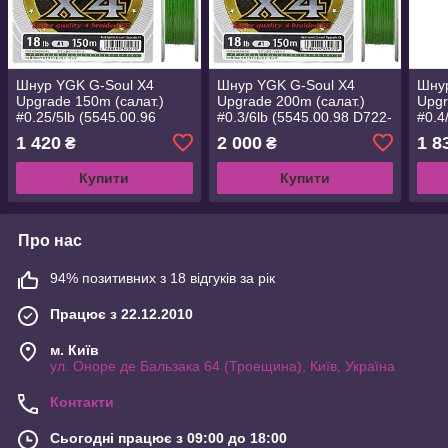
Шнур YGK G-Soul X4
Шнур YGK G-Soul X4
Шнур
Upgrade 150m (салат.)
Upgrade 200m (салат.)
Upgr
#0.25/5lb (5545.00.96
#0.3/6lb (5545.00.98 D722-
#0.4
D721-#0.25)
#0.3)
#0.4
1 420
2 000
1 8
₴
₴
Купити
Купити
Про нас
94% позитивних з 18 відгуків за рік
Працює з 22.12.2010
м. Київ
ул. Оноре де Бальзака 64 (Троещина), Київ, Україна
Контакти
Сьогодні працює з 09:00 до 18:00