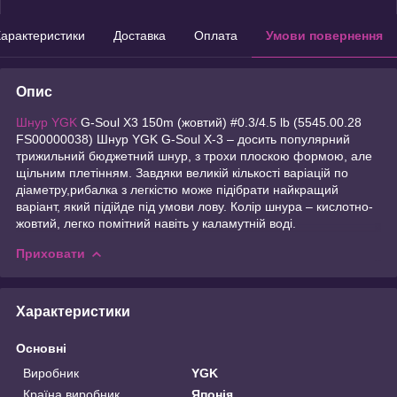
арактеристики
Доставка
Оплата
Умови повернення
Опис
Шнур YGK
G-Soul X3 150m (жовтий) #0.3/4.5 lb (5545.00.28
FS00000038) Шнур YGK G-Soul X-3 – досить популярний
трижильний бюджетний шнур, з трохи плоскою формою, але
щільним плетінням. Завдяки великій кількості варіацій по
діаметру,рибалка з легкістю може підібрати найкращий
варіант, який підійде під умови лову. Колір шнура – кислотно-
жовтий, легко помітний навіть у каламутній воді.
Приховати
Характеристики
Основні
Виробник
YGK
Країна виробник
Японія