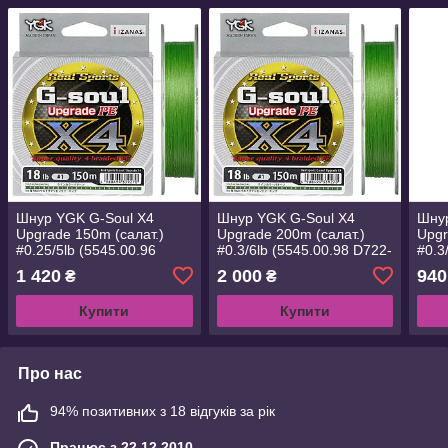
Шнур YGK G-Soul X4
Шнур YGK G-Soul X4
Шнур
Upgrade 150m (салат.)
Upgrade 200m (салат.)
Upgr
#0.25/5lb (5545.00.96
#0.3/6lb (5545.00.98 D722-
#0.3
D721-#0.25)
#0.3)
#0.3
1 420
2 000
940
₴
₴
Купити
Купити
Про нас
94% позитивних з 18 відгуків за рік
Працює з 22.12.2010