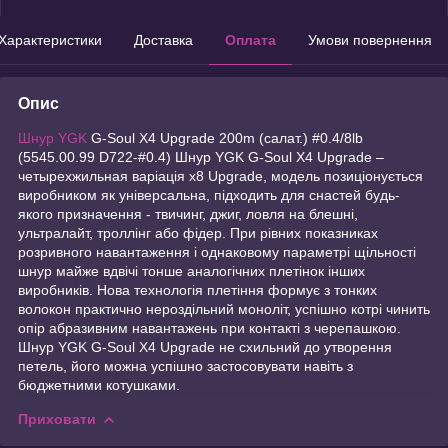
Характеристики
Доставка
Оплата
Умови повернення
Опис
Шнур YGK
G-Soul X4 Upgrade 200m (салат.) #0.4/8lb
(5545.00.99 D722-#0.4) Шнур YGK G-Soul X4 Upgrade –
четырехжильная варіація x8 Upgrade, модель позиціонується
виробником як універсальна, підходить для снастей будь-
якого призначення - твичинг, джиг, ловля на блешні,
ультралайт, троллінг або фідер. При рівних показниках
розривного навантаження і однаковому параметрі щільності
шнур майже вдвічі тонше аналогічних плетінок інших
виробників. Нова технологія плетіння формує з тонких
волокон практично нероздільний моноліт, успішно котрі чинить
опір абразивним навантажень при контакті з черепашкою.
Шнур YGK G-Soul X4 Upgrade не схильний до утворення
петель, його можна успішно застосовувати навіть з
бюджетними котушками.
Приховати