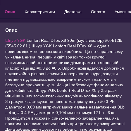
Опис
Характеристики
Доставка
Оплата
Умови п
Опис
Шнур YGK
Lonfort Real DTex X8 90m (мультиколор) #0.4/12lb
(5545.02.81 ) Шнур YGK Lonfort Real DTex X8 – одна з
новинок відомого японського виробника. Це по-справжньому
унікальна нитка, перший у світі зразок тонкої круглої
восьмижильной плетеними нитки діаметрами по японській
класифікації від #0.3 до #0.5. Виробникові вдалося домогтися
надзвичайно рівною і слизькій поверхностишнура, завдяки
плетіння під максимально вивіреним тиском і натягом,він
беззвучно проходить крізь кільця і забезпечує феноменальну
далекобійність. Шнур YGK Lonfort Real DTex X8 у 2,5 рази
міцніше інших восьмижильных шнурів аналогічного діаметру.
За рахунок застосування нового матеріалу шнур #0.3 PE
діаметром 0,09 мм витримує максимальне навантаження 9Lb
– 4 кг, # 0.4 PE діаметром 0,104 мм витримує 12 Lb - 6 кг.
Проводиться в яскравій синьо-зеленою забарвленням, яка
практично не вимивається навіть при тривалому використанні.
Дана забарвлення дозволить рибалці чітко розуміти, де