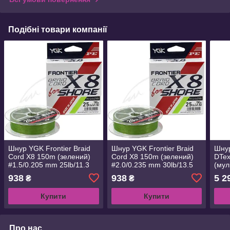
Подібні товари компанії
Шнур YGK Frontier Braid
Шнур YGK Frontier Braid
Шнур
Cord X8 150m (зелений)
Cord X8 150m (зелений)
DTe
#1.5/0.205 mm 25lb/11.3
#2.0/0.235 mm 30lb/13.5
(мул
kg (5545.02.98 D745-#1.5)
kg (5545.02.99 D745-#2.0)
(554
938
938
5 2
₴
₴
Купити
Купити
Про нас