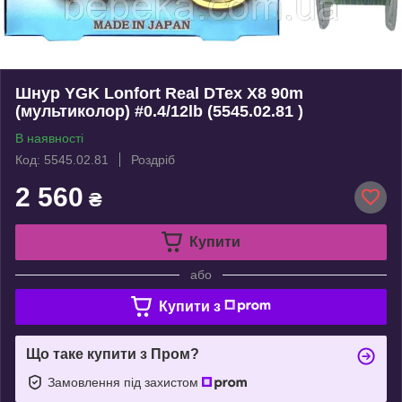
Шнур YGK Lonfort Real DTex X8 90m
(мультиколор) #0.4/12lb (5545.02.81 )
В наявності
Код: 5545.02.81
Роздріб
2 560
₴
Купити
або
Купити з
Що таке купити з Пром?
Замовлення під захистом