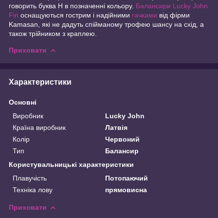
говорить буква Н в позначенні кольору.
Балансири Lucky John
Fin
оснащуються гострим і надійними
гачками
від фірми
Kamasan, які не дадуть спійманому трофею шансу на схід, а
також трійником з краплею.
Приховати
Характеристики
Основні
Виробник
Lucky John
Країна виробник
Латвія
Колір
Червоний
Тип
Балансир
Користувальницькі характеристики
Плавучість
Потопаючий
Техніка лову
прямовисна
Приховати