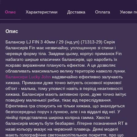
Опис
Характеристики
Доставка
Оплата
Умови п
Опис
Балансир LJ FIN 3 40мм / 29 (інд.уп) (71313-29) Серія
балансирів Fin має незвичайну, уплощенную зі спини і
черевця форму тіла. Завдяки цьому, корпус приманок Fin
набагато ширше класичних балансирів, що наробить їх
яскраво вираженим планують ефектом. А це дозволяє
облавливать максимально велику територію навколо лунки.
Балансири Lucky John
надзвичайно ефективно залучають
хижака. Приманки дуже точно імітують основної кормової
об'єкт - малька, тому уловисті навіть в період неактивності
хижака. Балансири мають активною грою, дуже точно імітує
поведінку маленької рибки, тікає від переслідування.
Ефективна гра спокусить не тільки хижака, що знаходиться
безпосередньо поруч з лункою, але і на віддалі від неї. У
лінійці представлена широка колірна гамма. Хвости
балансирів можуть бути безбарвні. Літерне позначення RT в
назві кольору вказує на червоний плавець. Деякі моделі
мають голографічне светонакопітельное покриття, про що