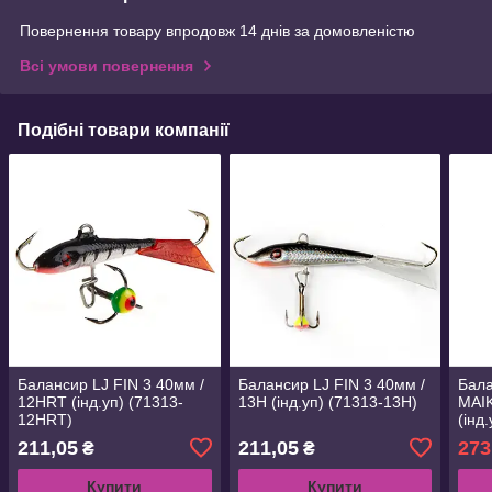
Повернення товару впродовж 14 днів за домовленістю
Всі умови повернення
Подібні товари компанії
Балансир LJ FIN 3 40мм /
Балансир LJ FIN 3 40мм /
Бала
12HRT (інд.уп) (71313-
13H (інд.уп) (71313-13H)
MAIK
12HRT)
(інд
211,05
211,05
273
₴
₴
Купити
Купити