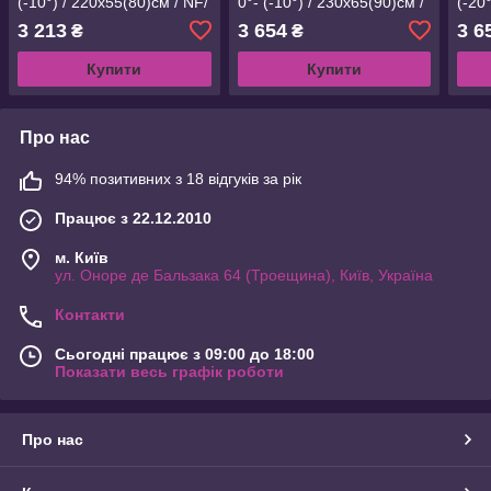
(-10°) / 220х55(80)см / NF/
0°- (-10°) / 230х65(90)см /
(-20
R (NF-30118)
NF/ L (NF-30119)
L (N
3 213
3 654
3 6
₴
₴
Купити
Купити
Про нас
94% позитивних з 18 відгуків за рік
Працює з 22.12.2010
м. Київ
ул. Оноре де Бальзака 64 (Троещина), Київ, Україна
Контакти
Сьогодні працює з 09:00 до 18:00
Показати весь графік роботи
Про нас