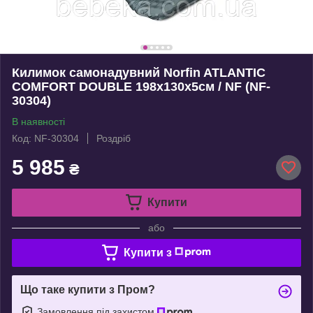
Килимок самонадувний Norfin ATLANTIC
COMFORT DOUBLE 198х130х5см / NF (NF-
30304)
В наявності
Код: NF-30304
Роздріб
5 985
₴
Купити
або
Купити з
Що таке купити з Пром?
Замовлення під захистом