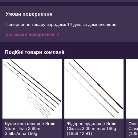
Умови повернення
Повернення товару впродовж 14 днів за домовленістю
Всі умови повернення
Подібні товари компанії
Вудилище фідерне Brain
Фідерне вудилище Brain
Фіде
Storm Twin 3.90m
Classic 3.00 m max 180g
Clas
3.5lbs/max 150g
(1858.42.91)
(185