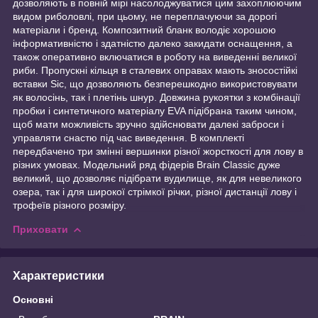
дозволяють в повній мірі насолоджуватися цим захоплюючим
видом риболовлі, при цьому, не переплачуючи за дорогі
матеріали і бренд. Композитний бланк володіє хорошою
інформативністю і здатністю далеко закидати оснащення, а
також оперативно включатися в роботу на виведенні великої
риби. Пропускні кільця в сталевих оправах мають зносостійкі
вставки Sic, що дозволяють безперешкодно використовувати
як волосінь, так і плетінь шнур. Довжина рукоятки з комбінації
пробки і синтетичного матеріалу EVA підібрана таким чином,
щоб мати можливість зручно здійснювати далекі заброси і
управляти снастю під час виведення. В комплекті
передбачено три змінні вершинки різної жорсткості для лову в
різних умовах. Модельний ряд фідерів Brain Classic дуже
великий, що дозволяє підібрати вудилище, як для невеликого
озера, так і для широкої стрімкої річки, різної дистанції лову і
трофеїв різного розміру.
Приховати
Характеристики
Основні