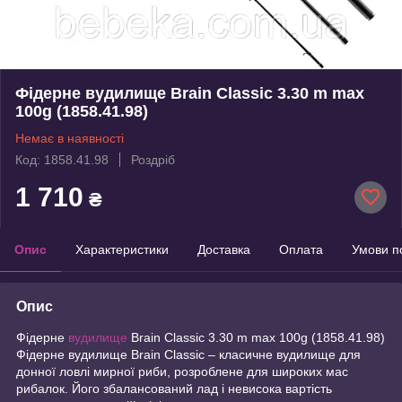
Фідерне вудилище Brain Classic 3.30 m max
100g (1858.41.98)
Немає в наявності
Код: 1858.41.98
Роздріб
1 710
₴
Опис
Характеристики
Доставка
Оплата
Умови п
Опис
Фідерне
вудилище
Brain Classic 3.30 m max 100g (1858.41.98)
Фідерне вудилище Brain Classic – класичне вудилище для
донної ловлі мирної риби, розроблене для широких мас
рибалок. Його збалансований лад і невисока вартість