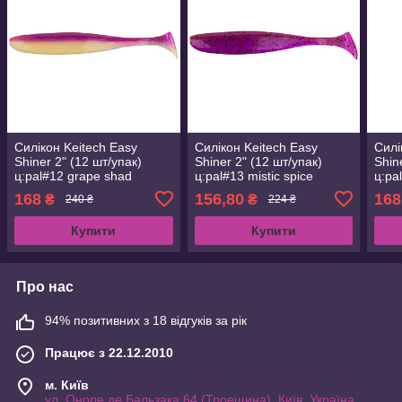
Силікон Keitech Easy
Силікон Keitech Easy
Силі
Shiner 2" (12 шт/упак)
Shiner 2" (12 шт/упак)
Shin
ц:pal#12 grape shad
ц:pal#13 mistic spice
ц:pa
(1551.07.69)
(1551.07.70)
(155
168
156,80
168
₴
₴
240 ₴
224 ₴
Купити
Купити
Про нас
94% позитивних з 18 відгуків за рік
Працює з 22.12.2010
м. Київ
ул. Оноре де Бальзака 64 (Троещина), Київ, Україна