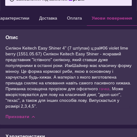
арактеристики
Доставка
Оплата
Умови повернення
Опис
Силікон Keitech Easy Shiner 4" (7 шт/упак) ц:pal#06 violet lime
berry (1551.05.67) Силікон Keitech Easy Shiner - яскравий
представник "їстівного" силікону, який ставши дуже
популярними в останні роки. ИзиШайнер має класичну форму
мінноу. Це форма кормової риби, якою в основному і
харчується будь-хижак. А матеріал з якого виготовлена
принада схиляє на клювання навіть самого пасивного хижака.
Приманка оснащена прорізом для офсетного
гачка
. Може
вікорістовуватіся для лову на класичний джиг, "дроп-шот",
"техас", а також для інших способів лову. Випускається у
розмірі 2,3,4,5".
Приховати
Характеристики