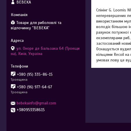
BEBEKA
Спінінг G. Loomis 
неперевершених л
використанням мул
Товари для риболовлі та
володіє більшою ін
відпочинку "BEBEKA"
рахунок потужної 
екземплярами риб,
застосований нови
ул. Оноре де Бальзака 64 (Троещи
Оснащується вудил
на), Київ, Україна
кільцями Recoil на
умовах лову це ву
+380 (95) 335-86-15
Троещина
+380 (96) 977-64-67
Троещина
bebekainfo@gmail.com
+380953358615