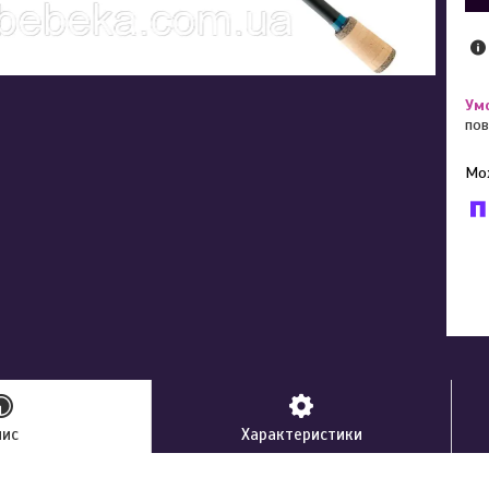
пов
У к
буд
пис
Характеристики