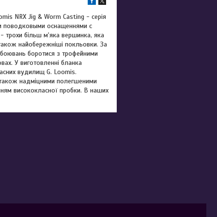
omis NRX Jig & Worm Casting - серія
ими поводковыми оснащеннями c
- трохи більш м'яка вершинка, яка
 також найобережніші покльовки. За
обоювань боротися з трофейними
вах. У виготовленні бланка
асних вудилищ G. Loomis.
а також надміцними полегшеними
анням висококласної пробки. В наших