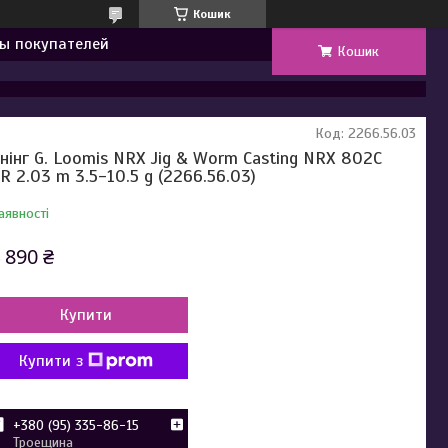
Кошик
ы покупателей
Кошик
Код:
2266.56.03
інінг G. Loomis NRX Jig & Worm Casting NRX 802C
R 2.03 m 3.5-10.5 g (2266.56.03)
аявності
 890 ₴
Купити
Купити з
+380 (95) 335-86-15
Троещина