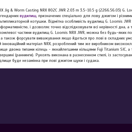
NRX Jig & Worm Casting NRX 802C JWR 2.03 m 3.5-10.5 g (2266.56.03) G. Lo
егендарних
вудилищ
, призначених спеціально для лову джигом і різн
ьтипликаторной котушки. Відмітна особливість вудилищ G. Loomis JWR 
формативністю, і дозволяє точно відслідковувати всі нерівності дна, а
комлевої частини вудилищ G. Loomis NRX JWR, можна без будь-яких п
 а також форсувати виважування якщо йдеться про лові в складних умо
й інноваційний матеріал NRX, розроблений тим же виробником висококл
ище двома типами кілець - якнайлегшими кільцями Fuji Titanium SIC, 
 вершині (раннинги). Рукоять виконана в разнесенном стилі, із застосув
длище буде незамінна при лові джигом щуки і судака.