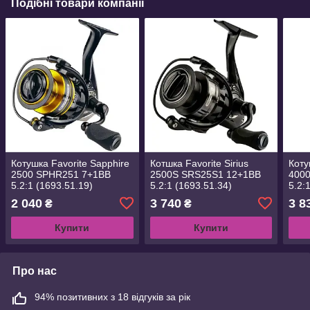
Подібні товари компанії
Котушка Favorite Sapphire
Котшка Favorite Sirius
Коту
2500 SPHR251 7+1BB
2500S SRS25S1 12+1BB
400
5.2:1 (1693.51.19)
5.2:1 (1693.51.34)
5.2:
2 040
3 740
3 8
₴
₴
Купити
Купити
Про нас
94% позитивних з 18 відгуків за рік