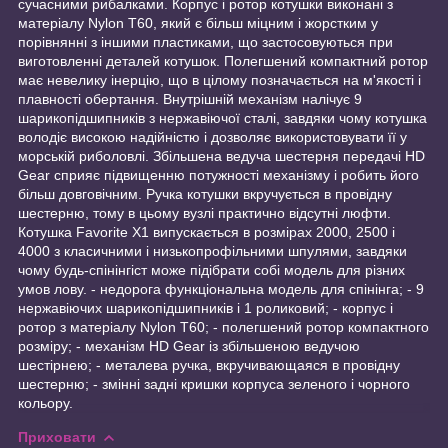
сучасними рибалками. Корпус і ротор котушки виконані з
матеріалу Nylon T60, який є більш міцним і жорстким у
порівнянні з іншими пластиками, що застосовуються при
виготовленні деталей котушок. Полегшений компактний ротор
має невелику інерцію, що в цілому позначається на м'якості і
плавності обертання. Внутрішній механізм налічує 9
шарикопідшипників з нержавіючої сталі, завдяки чому котушка
володіє високою надійністю і дозволяє використовувати її у
морській риболовлі. Збільшена ведуча шестерня передачі HD
Gear сприяє підвищенню потужності механізму і робить його
більш довговічним. Ручка котушки вкручується в провідну
шестерню, тому в цьому вузлі практично відсутні люфти.
Котушка Favorite X1 випускається в розмірах 2000, 2500 і
4000 з класичними і низькопрофільними шпулями, завдяки
чому будь-спінінгіст може підібрати собі модель для різних
умов лову. - недорога функціональна модель для спінінга; - 9
нержавіючих шарикопідшипників і 1 роликовий; - корпус і
ротор з матеріалу Nylon T60; - полегшений ротор компактного
розміру; - механізм HD Gear із збільшеною ведучою
шестірнею; - металева ручка, вкручивающаяся в провідну
шестерню; - змінні задні кришки корпуса зеленого і чорного
кольору.
Приховати