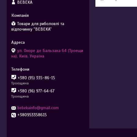
BEBEKA
Товари для риболовлі та
відпочинку "BEBEKA"
ул. Оноре де Бальзака 64 (Троещи
на), Київ, Україна
+380 (95) 335-86-15
Троещина
+380 (96) 977-64-67
Троещина
bebekainfo@gmail.com
+380953358615