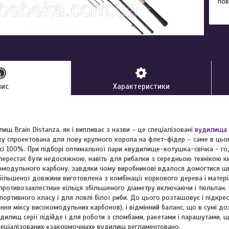
пов
пис
Характеристики
лищ Brain Distanza, як і випливає з назви – це спеціалізовані
вудилища
тку спроектована для лову крупного коропа на флет-фідер – саме в ць
всі 100%. При підборі оптимальної пари «вудилище-котушка-свічка - го
перестає бути недосяжною, навіть для рибалки з середньою технікою ки
омодульного карбону, завдяки чому виробникові вдалося домогтися шви
ільшеної довжини виготовлена з комбінації коркового дерева і матеріа
противозахлестные кільця збільшеного діаметру включаючи і тюльпан. С
портивного класу і для ловлі білої риби. До цього розташовує і підкр
ння міксу високомодульних карбонов), і відмінний баланс, що в сумі доз
илищ серії підійде і для роботи з спомбами, ракетами і парашутами, щ
пеціалізованих «закормочных» вудилищ регламентовано.