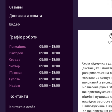
Отзывы
Доставка и оплата
Видео
Графік роботи
О
Понеділок
09:00
18:00
Вівторок
09:00
18:00
Середа
09:00
18:00
Серія фідерних вуд
Четвер
09:00
18:00
дистанціях. Споча
Пʼятниця
09:00
18:00
розкривається на 
«сильно за сотку» 
Субота
09:00
18:00
виконаний з висок
Неділя
09:00
18:00
Рознесена ручка зб
використовуються 
Контакти
відмінні вудлища с
наслідок застосува
Найпотужніше з вуд
де використання с