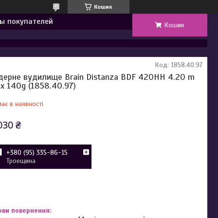
Кошик
ы покупателей
Кошик
Код:
1858.40.97
дерне вудилище Brain Distanza BDF 420HH 4.20 m
x 140g (1858.40.97)
ає в наявності
030 ₴
+380 (95) 335-86-15
Троещина