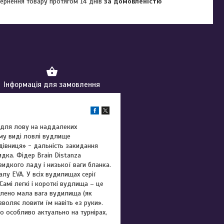
ернення товару протягом 14 днів
за домовленістю
Інформація для замовлення
для лову на наддалеких
ому виді ловлі вудлище
дівниця» - дальність закидання
дка. Фідер Brain Distanza
дкого ладу і низької ваги бланка.
лу EVA. У всіх вудилищах серії
амі легкі і короткі вудлища – це
еслено мала вага вудилища (як
воляє ловити їм навіть «з руки».
о особливо актуально на турнірах,