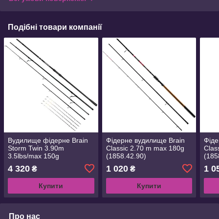
Подібні товари компанії
Вудилище фідерне Brain
Фідерне вудилище Brain
Фіде
Storm Twin 3.90m
Classic 2.70 m max 180g
Clas
3.5lbs/max 150g
(1858.42.90)
(185
(1858.45.40)
4 320
1 020
1 0
₴
₴
Купити
Купити
Про нас