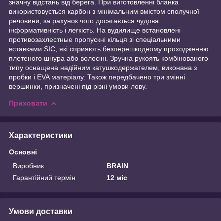
значну відстань від берега. При виготовленні бланка
використовується карбон з мінімальним вмістом сполучної
речовини, за рахунок чого досягається чудова
інформативність і легкість. На вудилище встановлені
противозахлестные пропускні кільця зі спеціальними
вставками SIC, які сприяють безперешкодному проходженню
плетеного шнура або волосіні. Зручна рукоять комбінованого
типу оснащена надійним катушкодержателем, виконана з
пробки і EVA матеріалу. Також передбачено три змінні
вершинки, призначені під різні умови лову.
Приховати
Характеристики
Основні
Виробник
BRAIN
Гарантійний термін
12 міс
Умови доставки