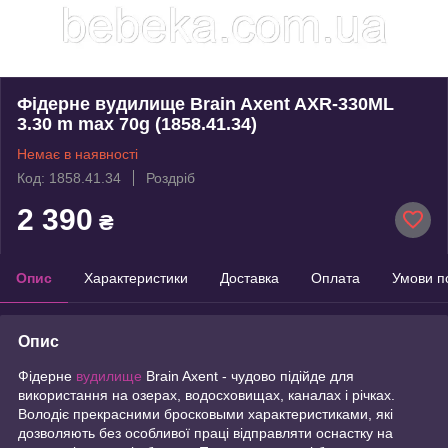
Фідерне вудилище Brain Axent AXR-330ML
3.30 m max 70g (1858.41.34)
Немає в наявності
Код: 1858.41.34
Роздріб
2 390
₴
Опис
Характеристики
Доставка
Оплата
Умови п
Опис
Фідерне
вудилище
Brain Axent - чудово підійде для
використання на озерах, водосховищах, каналах і річках.
Володіє прекрасними бросковыми характеристиками, які
дозволяють без особливої праці відправляти оснастку на