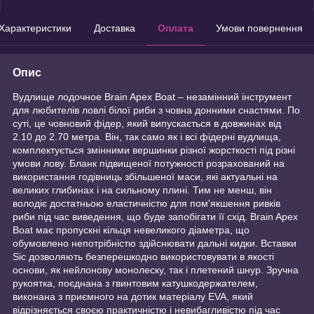
Характеристики
Доставка
Оплата
Умови повернення
Опис
Вудлище лодочное Brain Apex Boat – незамінний інструмент
для любителів ловлі білої риби з човна донними снастями. По
суті, це човновий фідер, який випускається в довжинах від
2.10 до 2.70 метра. Він, так само як і всі фідерні вудлища,
комплектується змінними вершинки різної жорсткості під різні
умови лову. Бланк підвищеної потужності розрахований на
використання годівниць збільшеної маси, які актуальні на
великих глибинах і на сильному плині. Тим не менш, він
володіє достатньою еластичністю для пом'якшення ривків
риби під час виведення, що буде запобігати її схід. Brain Apex
Boat має пропускні кільця невеликого діаметра, що
обумовлено непотрібністю здійснювати дальні кидки. Вставки
Sic дозволяють безперешкодно використовувати в якості
основи, як нейлонову монолеску, так і плетений шнур. Зручна
рукоятка, поєднана з гвинтовим катушкодержателем,
виконана з приємного на дотик матеріалу EVA, який
відрізняється своєю практичністю і невибагливістю під час