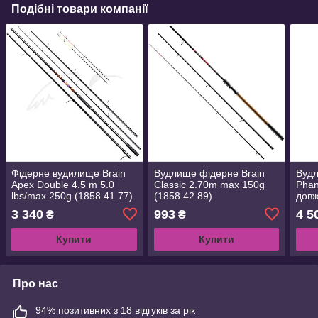
Подібні товари компанії
Фідерне вудилище Brain
Вудлище фідерне Brain
Вудл
Apex Double 4.5 m 5.0
Classic 2.70m max 150g
Phan
lbs/max 250g (1858.41.77)
(1858.42.89)
довж
(185
3 340
993
4 5
₴
₴
Купити
Купити
Про нас
94% позитивних з 18 відгуків за рік