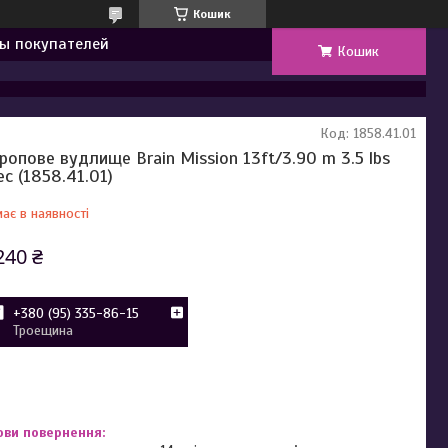
Кошик
ы покупателей
Кошик
Код:
1858.41.01
ропове вудлище Brain Mission 13ft/3.90 m 3.5 lbs
ec (1858.41.01)
ає в наявності
240 ₴
+380 (95) 335-86-15
Троещина