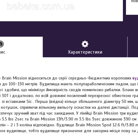
пов
пис
Характеристики
Brain Mission відноситься до серії середньо-бюджетних коропових
ву
ях до 100-130 метрів. Вудилища мають полупараболическим ладом, що 
ої здобичі, що мінімізує ймовірність сходів помилково рибалки. Бланк 
і 30Т і додатково, по всій довжині посилений перехресної обмоткою гра
зі вставками Sic . Перша (вхідна) кільце збільшеного діаметру 50 мм,
 котушок, сприяючи вільному вильоту оснастки на далекі дистанції. П
зпечує зручний хват під час закидання. У лінійці Brain Mission три ву
 3.5 lbs 2sec та Brain Mission 13ft/3.90 m 3.5 lbs 3sec довжиною 390 см
лін – 2 і 3 коліна відповідно. Вудлище Brain Mission Spod 12.6 ft/3.80 
вое вудилище, тобто вудилище призначене для закорма місця лову за 