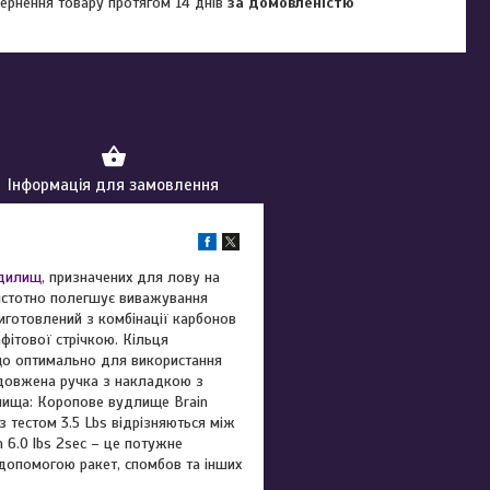
ернення товару протягом 14 днів
за домовленістю
Інформація для замовлення
дилищ
, призначених для лову на
істотно полегшує виважування
виготовлений з комбінації карбонов
фітової стрічкою. Кільця
 що оптимально для використання
одовжена ручка з накладкою з
дилища: Коропове вудлище Brain
 з тестом 3.5 Lbs відрізняються між
m 6.0 lbs 2sec – це потужне
допомогою ракет, спомбов та інших