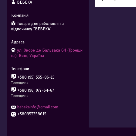
BEBEKA
Товари для риболовлі та
відпочинку "BEBEKA"
ул. Оноре де Бальзака 64 (Троещи
на), Київ, Україна
+380 (95) 335-86-15
Троещина
+380 (96) 977-64-67
Троещина
bebekainfo@gmail.com
+380953358615