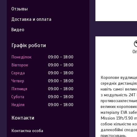
Отзывы
Доставка и оплата
Видео
Графік роботи
О
Понеділок
09:00
18:00
Вівторок
09:00
18:00
Середа
09:00
18:00
Коропове вудлище 
Четвер
09:00
18:00
середніх дистанці
Пʼятниця
09:00
18:00
навіть самої велик
з модульність 24Т 
Субота
09:00
18:00
противозахлестные 
Неділя
09:00
18:00
великих коропових
матеріалу EVA забе
Контакти
Mission 13ft/3.90 m
собою кількістю ко
далекобійні сподо
пристосувань.