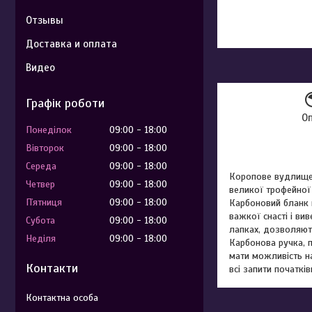
Отзывы
Доставка и оплата
Видео
Графік роботи
О
Понеділок
09:00
18:00
Вівторок
09:00
18:00
Середа
09:00
18:00
Коропове вудлище 
Четвер
09:00
18:00
великої трофейної 
Пʼятниця
09:00
18:00
Карбоновий бланк п
важкої снасті і ви
Субота
09:00
18:00
лапках, дозволяють
Неділя
09:00
18:00
Карбонова ручка, 
мати можливість на
Контакти
всі запити початкі