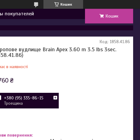
Кошик
ы покупателей
Кошик
Код:
1858.41.86
ропове вудлище Brain Apex 3.60 m 3.5 lbs 3sec.
858.41.86)
ає в наявності
760 ₴
+380 (95) 335-86-15
Троещина