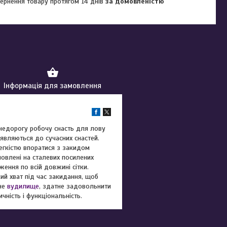
ернення товару протягом 14 днів
за домовленістю
Інформація для замовлення
недорогу робочу снасть для лову
являються до сучасних снастей.
егкістю впоратися з закидом
новлені на сталевих посилених
ення по всій довжині сітки.
й хват під час закидання, щоб
йне
вудилище
, здатне задовольнити
чність і функціональність.