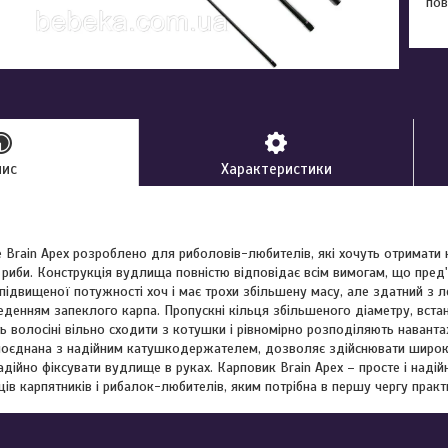
пов
пис
Характеристики
Brain Apex розроблено для риболовів-любителів, які хочуть отримати 
риби. Конструкція вудлища повністю відповідає всім вимогам, що пред'
ідвищеної потужності хоч і має трохи збільшену масу, але здатний з л
веденням запеклого карпа. Пропускні кільця збільшеного діаметру, вста
 волосіні вільно сходити з котушки і рівномірно розподіляють навантаж
поєднана з надійним катушкодержателем, дозволяє здійснювати широки
дійно фіксувати вудлище в руках. Карповик Brain Apex – просте і наді
вців карпятників і рибалок-любителів, яким потрібна в першу чергу практи