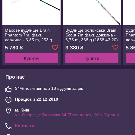
Махове вудлище Brain
Вудлище болонська Brain
Вудл
Phantom 7m, факт.
Scout 7m факт. довжина -
Phan
довжина - 6,85 m, 253 g
6,75 m, 368 g (1858.43.20)
довж
(1858.40.65)
(185
5 780
3 380
5 8
₴
₴
Купити
Купити
Про нас
94% позитивних з 18 відгуків за рік
Працює з 22.12.2010
м. Київ
ул. Оноре де Бальзака 64 (Троещина), Київ, Україна
Контакти