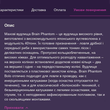
арактеристики
Доставка
Оплата
Умови повернення
Опис
Махові вудлища Brain Phantom – це вудлища високого рівня,
виготовлені з високомодульного японського вуглеволокна з
модульність 40тонн. Їх головне призначення - ловля дрібної і
середньої риби з використанням самих тонких лісок і
делікатних оснащень. Пропускні кольцаоблегченные, на
високих ніжках. Для оптимального розподілу навантаження –
на верхніх колінах встановлені додаткові ковзні кільця – два
на вершині і одне – на передостанньому коліні. Вудлище
поставляється з пластикової захистом кілець. Brain Phantom
Bolo отлично подходят для ловли в проводку, как с
инерционными катушками (когда оснастка отпускается по
течению), так и для классической «болонской» техникой, с
безынерционными катушками с легкими оснастками, как
глухим, т.е. с неподвижно зафиксированным поплавком, так и
со скользящими монтажами.
Приховати