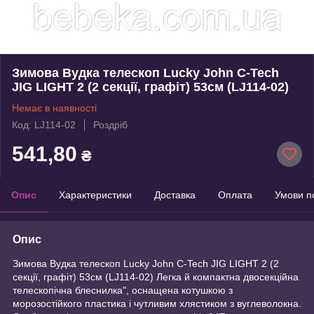
Зимова Вудка телескоп Lucky John C-Tech
JIG LIGHT 2 (2 секції, графіт) 53см (LJ114-02)
Немає в наявності
Код: LJ114-02
Роздріб
541,80
₴
Опис
Характеристики
Доставка
Оплата
Умови п
Опис
Зимова Вудка телескоп Lucky John C-Tech JIG LIGHT 2 (2
секції, графіт) 53см (LJ114-02) Легка й компактна двосекційна
телескопічна блеснилка", оснащена котушкою з
морозостійкого пластика і чутливим хлястиком з вуглеволокна.