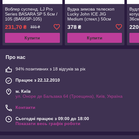
Воблер суспенд. LJ Pro
Вудка зимова телескоп
Вудл
Series BASARA SP 5.6см /
Lucky John ICE JIG
коту
105 (BA56SP-105)
Medium (стекл.) 50см
36см
(LJ102-10)
231,70
378
220
₴
₴
331 ₴
Купити
Купити
Про нас
94% позитивних з 18 відгуків за рік
Працює з 22.12.2010
м. Київ
ул. Оноре де Бальзака 64 (Троещина), Київ, Україна
Контакти
Сьогодні працює з 09:00 до 18:00
Показати весь графік роботи