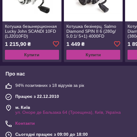
Котушка безынерционная
Котушка безінерц. Salmo
Коту
Lucky John SCANDI 10FD
Diamond SPIN II 6 (280g/
Dia
(LJ2010FD)
5,0:1/ 5+1) 4000FD
(380
(SDS06-40FD)
(506
1 215,90
1 449
1 8
₴
₴
Купити
Купити
Про нас
94% позитивних з 18 відгуків за рік
Працює з 22.12.2010
м. Київ
ул. Оноре де Бальзака 64 (Троещина), Київ, Україна
Контакти
Сьогодні працює з 09:00 до 18:00