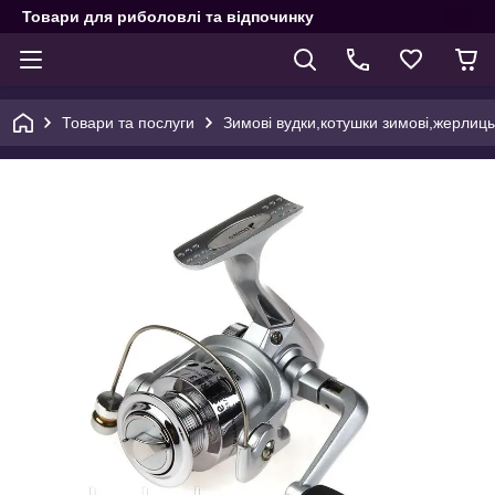
Товари для риболовлі та відпочинку
Товари та послуги
Зимові вудки,котушки зимові,жерлиц