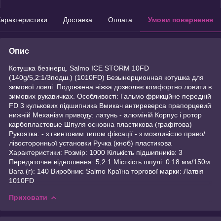
арактеристики
Доставка
Оплата
Умови повернення
Опис
Котушка безінерц. Salmo ICE STORM 10FD
(140g/5,2:1/3подш.) (1010FD) Безынерционная котушка для
зимової ловлі. Подовжена ніжка дозволяє комфортно ловити в
зимових рукавичках. Особливості: Гальмо фрикційне передній
FD 3 кулькових підшипника Вмикач антиреверса прапорцевий
нижній Механізм приводу: латунь - алюміній Корпус і ротор
карбопластовые Шпуля основна пластикова (графітова)
Рукоятка: - з гвинтовим типом фіксації - з можливістю право/
лівосторонньої установки Ручка (кноб) пластикова
Характеристики: Розмір: 1000 Кількість підшипників: 3
Передаточне відношення: 5,2:1 Місткість шпулі: 0.18 мм/150м
Вага (г): 140 Виробник: Salmo Країна торгової марки: Латвія
1010FD
Приховати