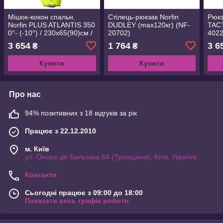
Мішок-кокон спальн.
Стілець-рюкзак Norfin
Рюкз
Norfin PLUS ATLANTIS 350
DUDLEY (max120кг) (NF-
TACT
0°- (-10°) / 230х65(90)см /
20702)
4022
NF/ L (NF-30119)
3 654
1 764
3 6
₴
₴
Купити
Купити
Про нас
94% позитивних з 18 відгуків за рік
Працює з 22.12.2010
м. Київ
ул. Оноре де Бальзака 64 (Троещина), Київ, Україна
Контакти
Сьогодні працює з 09:00 до 18:00
Показати весь графік роботи