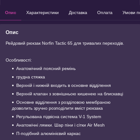
Опис
Характеристики
Доставка
Оплата
Умови п
Опис
Рейдовий рюкзак Norfin Tactic 65 для тривалих переходів.
Особливості:
Анатомічний поясний ремінь
грудна стяжка
Верхній і нижній входить в основне відділення
Верхній клапан з зовнішньою кишенею на блискавці
Основне відділення з розділовою мембраною
дозволить зручно розподілити вміст рюкзака
Регульована підвісна система V-1 System
Анатомічні лямки. Шар піни і сітки Air Mesh
П-подібний алюмінієвий каркас