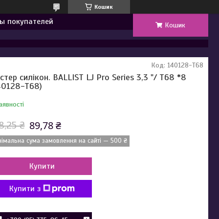
Кошик
ы покупателей
Кошик
Код:
140128-T68
істер силікон. BALLIST LJ Pro Series 3,3 "/ T68 *8
40128-T68)
аявності
89,78 ₴
8,25 ₴
німальна сума замовлення на сайті — 500 ₴
Купити
Купити з