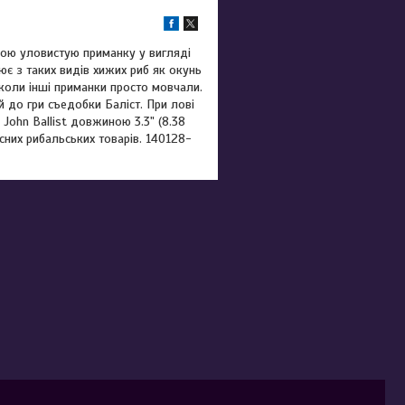
собою уловистую приманку у вигляді
є з таких видів хижих риб як окунь
коли інші приманки просто мовчали.
 до гри съедобки Баліст. При лові
John Ballist довжиною 3.3" (8.38
сних рибальських товарів. 140128-