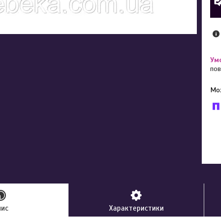
пов
У к
буд
пис
Характеристики