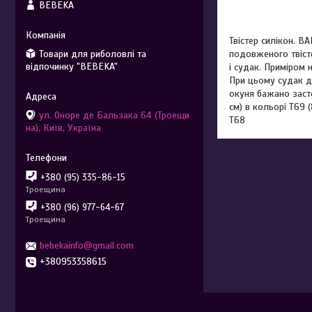
BEBEKA
Твістер силікон. B
Товари для риболовлі та
подовженого твісте
відпочинку "BEBEKA"
і судак. Приміром 
При цьому судак д
окуня бажано засто
см) в кольорі T69 
ул. Оноре де Бальзака 64 (Троещи
T68
на), Київ, Україна
+380 (95) 335-86-15
Троещина
+380 (96) 977-64-67
Троещина
bebekainfo@gmail.com
+380953358615