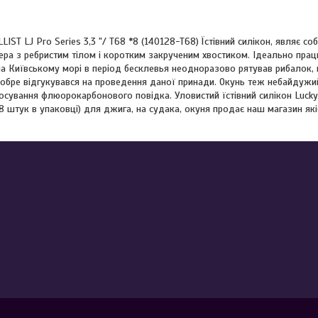
ALLIST LJ Pro Series 3,3 "/ T68 *8 (140128-T68) Їстівний силікон, являє 
ра з ребристим тілом і коротким закрученим хвостиком. Ідеально працю
на Київському морі в період бесклевья неодноразово рятував рибалок, 
обре відгукувався на проведення даної принади. Окунь теж небайдужий
сування флюорокарбонового повідка. Уловистий їстівний силікон Lucky 
(8 штук в упаковці) для джига, на судака, окуня продає наш магазин які