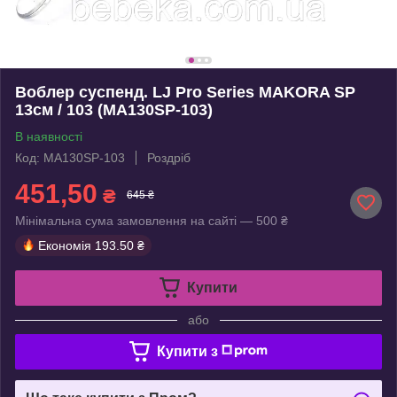
Воблер суспенд. LJ Pro Series MAKORA SP
13см / 103 (MA130SP-103)
В наявності
Код: MA130SP-103
Роздріб
451,50
₴
645 ₴
Мінімальна сума замовлення на сайті — 500 ₴
Економія
193.50 ₴
Купити
або
Купити з