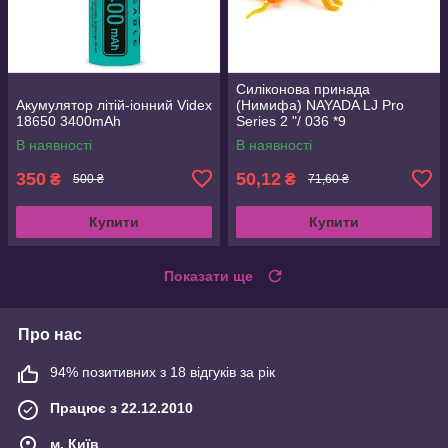
Силіконова принада
Акумулятор літій-іонний Videx
(Нимифа) NAYADA LJ Pro
18650 3400mAh
Series 2 "/ 036 *9
В наявності
В наявності
350
50,12
₴
₴
500 ₴
71,60 ₴
Купити
Купити
Показати ще
Про нас
94% позитивних з 18 відгуків за рік
Працює з 22.12.2010
м. Київ