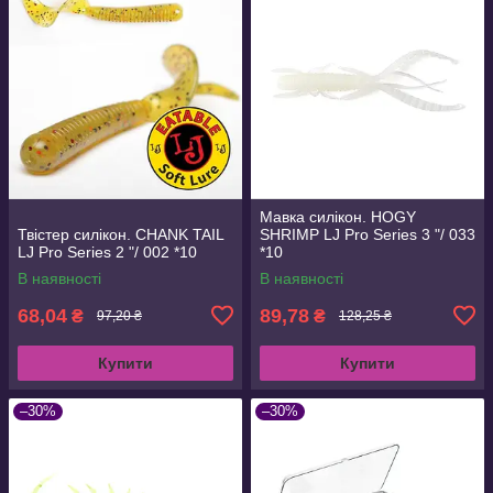
Мавка силікон. HOGY
Твістер силікон. CHANK TAIL
SHRIMP LJ Pro Series 3 "/ 033
LJ Pro Series 2 "/ 002 *10
*10
В наявності
В наявності
68,04
89,78
₴
₴
97,20 ₴
128,25 ₴
Купити
Купити
–30%
–30%