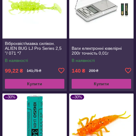
Віброхвіст/мавка силікон.
ALIEN BUG LJ Pro Series 2,5
Ваги електронні ювелірні
"/ 071 *7
200г точність 0,01г
В наявності
В наявності
99,22
140
₴
₴
141,75 ₴
200 ₴
Купити
Купити
–30%
–30%