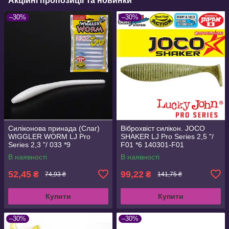
Акційні пропозиції та новинки
–30%
–30%
Силіконова принада (Слаг)
Віброхвіст силікон. JOCO
WIGGLER WORM LJ Pro
SHAKER LJ Pro Series 2,5 "/
Series 2,3 "/ 033 *9
F01 *6 140301-F01
В наявності
В наявності
52,45
99,22
₴
₴
74,93 ₴
141,75 ₴
Купити
Купити
–30%
–30%