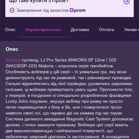
Що таке купити з Пром?
Замовлення під захистом
Опис
Характеристики
Доставка
Оплата
Умови 
Опис
Воблер
суспенд. LJ Pro Series MAKORA SP 13см / 103
(MA130SP-103) Makora – класична серія твичбейтов.
Особливість воблерів у цій серії – їх унікальна гра, яку вони
демонструють під час як ривковой, так і рівномірної проводки.
Сильно відхиляючись від лінії проводки, рухаючись широкими
галсами, ці воблери привертають увагу щуки. Прогонисте тіло,
у перерізі, в поєднанні зі спеціально розробленою фахівцями
Lucky John огрузкою, змушує воблер при ривку не просто
легко переміщатися з боку в бік, але і повертатися трохи
навколо своєї осі, що чарівно діє на хижака під час паузи.
Система далекого закидання Magnetic Cast System допомагає
далеко, і точно закинути приманку. Воблери цієї серії мають
два версииплавающую і нейтральної плавучості, що
забезпечує широкий діапазон їх застосування. А оснащення