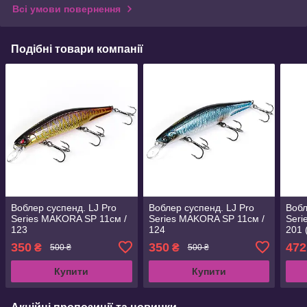
Всі умови повернення
Подібні товари компанії
Воблер суспенд. LJ Pro
Воблер суспенд. LJ Pro
Вобл
Series MAKORA SP 11см /
Series MAKORA SP 11см /
Seri
123
124
201 
350
350
472
₴
₴
500 ₴
500 ₴
Купити
Купити