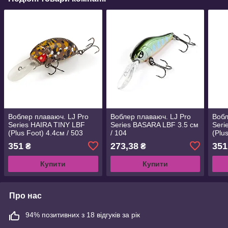
Воблер плаваюч. LJ Pro
Воблер плаваюч. LJ Pro
Вобл
Series HAIRA TINY LBF
Series BASARA LBF 3.5 см
Seri
(Plus Foot) 4.4см / 503
/ 104
(Plu
(HAT44LBF-503)
(HA
351
273,38
351
₴
₴
Купити
Купити
Про нас
94% позитивних з 18 відгуків за рік