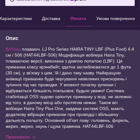
Характеристики
Доставка
Оплата
Умови повернення
Опис
Воблер
плаваюч. LJ Pro Series HAIRA TINY LBF (Plus Foot) 4.4
см / 506 (HAT44LBF-506) Модифікація воблера Haira Tiny,
плаваючою версії, виконана з довгою лопатою (LBF). Ця
приманка класу крэнкбейт, здатна заглиблюватися до 1 фута
(30 см), у зв'язку з цим, їй і дано таку назву. Найкращою
анімації приманки буде чергуванні невеликих прискорень і
зупинок під час проводки. У момент початку зупинки і
відбувається більшість покльовок; будьте уважні! Система
стабілізації OSS чудово орієнтує приманку у воді, не залежно
від того, в даному місці або протягом немає. Також всі
воблери Haira Tiny Plus One, завдяки системі OSS, мають
додаткову вібрацію приманки при проводці і збільшену
дальність польоту. Основний об'єкт лову: головень, форель,
жерех, жерех, окунь і щука травянка. HAT44LBF-506
Приховати