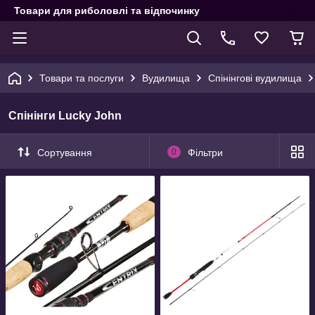
Товари для риболовлі та відпочинку
Товари та послуги
Вудилища
Спінінгові вудилища
Спінінги Lucky John
Сортування
0
Фільтри