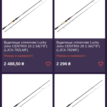
Вудилище спінінгове Lucky
Вудилище спінінгове Lucky
John CENTRIX 10 2.34(7'8")
John CENTRIX 28 2.34(7'8")
(LJCX-782LMF)
(LJCX-782MF)
Немає в наявності
Немає в наявності
2 488,50
2 296
₴
₴