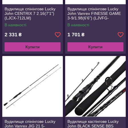
Вудилище спінінгове Lucky
Вудилище спінінгове Lucky
John CENTRIX 7 2.16(7'1")
John Vanrex FINESSE GAME
(LJCX-712LM)
3-9/1.98(6'6") (LJVFG-
662LMF)
В наявності
В наявності
2 331
1 701
₴
₴
Купити
Купити
Вудилище спінінгове Lucky
Вудилище кастінгове Lucky
John Vanrex JIG 21 5-
John BLACK SENSE BBS