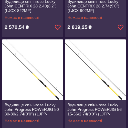
Вудилище спінінгове Lucky
Вудилище спінінгове Lucky
John CENTRIX 28 2.49(8'2")
John CENTRIX 28 2.74(9'0")
(LJCX-822MF)
(LJCX-902MF)
Немає в наявності
Немає в наявності
2 570,54
2 819,25
₴
₴
Вудилище спінінгове Lucky
Вудилище спінінгове Lucky
John Progress POWERJIG 80
John Progress POWERJIG 56
30-80/2.74(9'0") (LJPP-
15-56/2.74(9'0") (LJPP-
902HEF)
902HF)
Немає в наявності
Немає в наявності