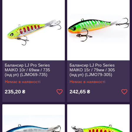
Балансир LJ Pro Series
Балансир LJ Pro Series
MAIKO 10г / 69мм / 735
MAIKO 15г / 79мм / 305
(інд.уп) (LJMO69-735)
(інд.уп) (LJMO79-305)
Немає в наявності
Немає в наявності
235,20
242,65
₴
₴