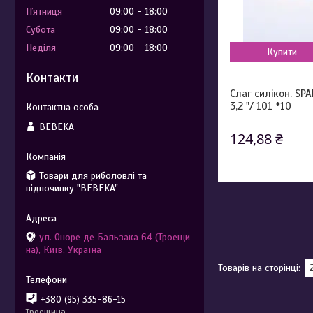
Пʼятниця
09:00
18:00
Субота
09:00
18:00
Неділя
09:00
18:00
Купити
Контакти
Слаг силікон. SP
3,2 "/ 101 *10
BEBEKA
124,88 ₴
Товари для риболовлі та
відпочинку "BEBEKA"
ул. Оноре де Бальзака 64 (Троещи
на), Київ, Україна
+380 (95) 335-86-15
Троещина