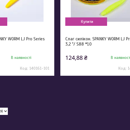
Купити
ANKY WORM LJ Pro Series
Слаг силікон. SPANKY WORM LJ Pr
3,2 "/ S88 *10
124,88 ₴
В наявності
В наявност
140161-101
1