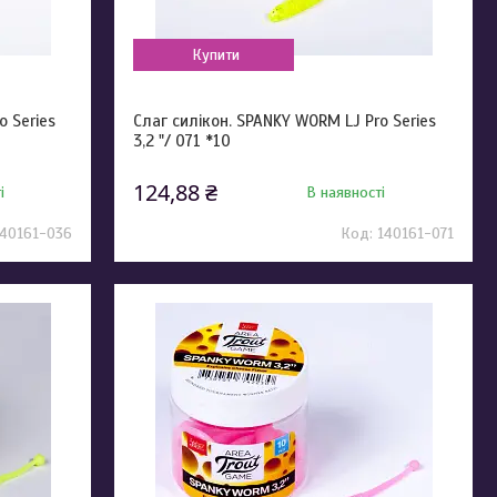
Купити
o Series
Слаг силікон. SPANKY WORM LJ Pro Series
3,2 "/ 071 *10
124,88 ₴
і
В наявності
140161-036
140161-071