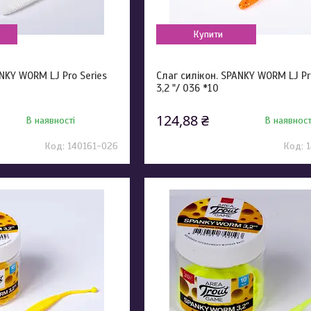
Купити
ANKY WORM LJ Pro Series
Слаг силікон. SPANKY WORM LJ Pr
3,2 "/ 036 *10
124,88 ₴
В наявності
В наявност
140161-026