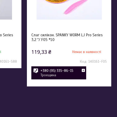
o Series
Слаг силікон. SPANKY WORM LJ Pro Series
3,2 "/ F05 *10
119,33 ₴
і
Немає в наявності
40161-S88
140161-F05
+380 (95) 335-86-15
Троещина