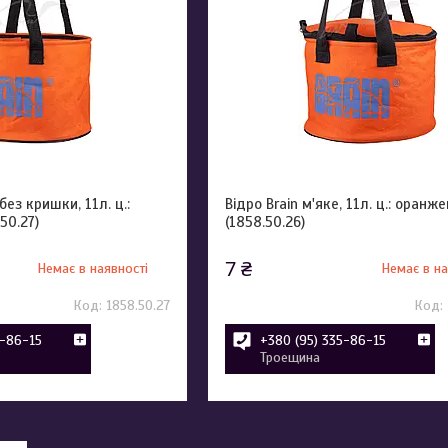
без кришки, 11л. ц.:
Відро Brain м'яке, 11л. ц.: оранж
50.27)
(1858.50.26)
7 ₴
Немає в наявності
Немає в на
1858.50.27
5-86-15
+380 (95) 335-86-15
Троещина