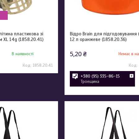
літина пластикова зі
Відро Brain для підгодовування 
 XL 14g (1858.20.41)
12 л оранжеве (1858.20.36)
5,20 ₴
В наявності
Немає в на
1858.20.41
+380 (95) 335-86-15
Троещина