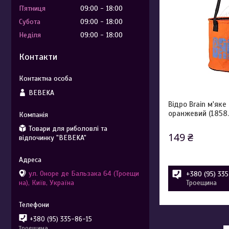
Пʼятниця
09:00
18:00
Субота
09:00
18:00
Неділя
09:00
18:00
Контакти
BEBEKA
Відро Brain м'яке 
оранжевий (1858.
Товари для риболовлі та
149 ₴
відпочинку "BEBEKA"
ул. Оноре де Бальзака 64 (Троещи
+380 (95) 33
на), Київ, Україна
Троещина
+380 (95) 335-86-15
Троещина