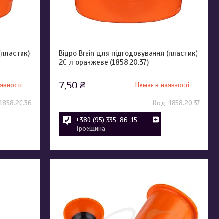
(пластик)
Відро Brain для підгодовування (пластик)
20 л оранжеве (1858.20.37)
7,50 ₴
явності
Немає в наявності
1858.20.36
1858.20.37
+380 (95) 335-86-15
Троещина