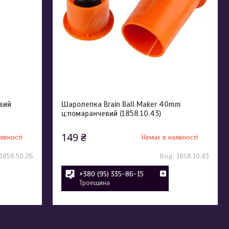
евий
Шаролепка Brain Ball Maker 40mm
ц:помаранчевий (1858.10.43)
149 ₴
явності
Немає в наявності
1858.50.26
1858.10.43
+380 (95) 335-86-15
Троещина