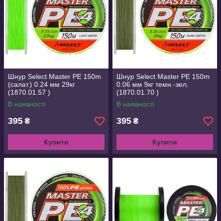
Шнур Select Master PE 150m
Шнур Select Master PE 150m
(салат.) 0.24 мм 29кг
0.06 мм 9кг темн.-зел.
(1870.01.57 )
(1870.01.70 )
В наявності
В наявності
395
395
₴
₴
Купити
Купити