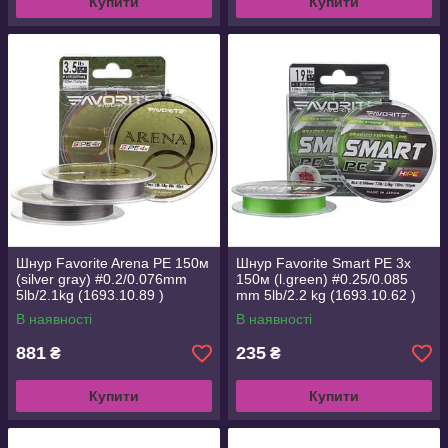
Купити
Купити
Шнур Favorite Arena PE 150м
Шнур Favorite Smart PE 3x
(silver gray) #0.2/0.076mm
150м (l.green) #0.25/0.085
5lb/2.1kg (1693.10.89 )
mm 5lb/2.2 kg (1693.10.62 )
В наявності
В наявності
881
235
₴
₴
Купити
Купити